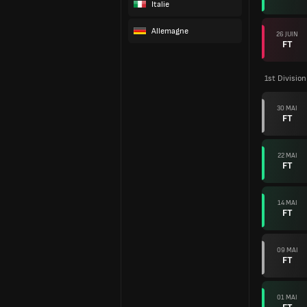
Italie
Allemagne
26 JUIN
FT
1st Divisio
30 MAI
FT
22 MAI
FT
14 MAI
FT
09 MAI
FT
01 MAI