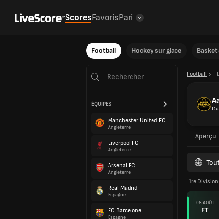
Scores
Favoris
Pari
Football
Hockey sur glace
Basket-
Football
A
ÉQUIPES
Da
Manchester United FC
Angleterre
Aperçu
Liverpool FC
Angleterre
Tout
Arsenal FC
Angleterre
1re Division
Real Madrid
Espagne
08 AOÛT
FT
FC Barcelone
Espagne