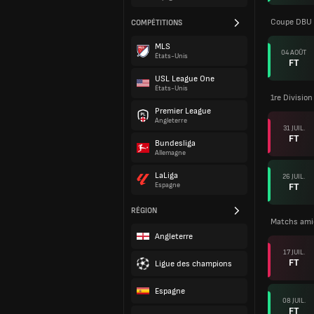
Coupe DBU
COMPÉTITIONS
MLS
04 AOÛT
États-Unis
FT
USL League One
États-Unis
1re Division
Premier League
Angleterre
31 JUIL.
FT
Bundesliga
Allemagne
LaLiga
26 JUIL.
FT
Espagne
RÉGION
Matchs ami
Angleterre
17 JUIL.
FT
Ligue des champions
Espagne
08 JUIL.
FT