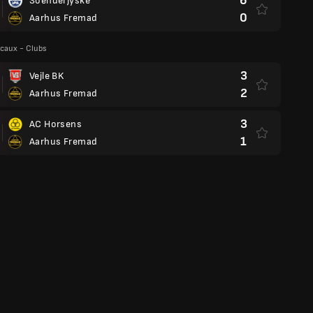
6
Soenderjyske
0
Aarhus Fremad
caux - Clubs
3
Vejle BK
2
Aarhus Fremad
3
AC Horsens
1
Aarhus Fremad