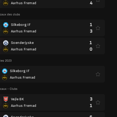
4
Aarhus Fremad
caux des clubs
1
Silkeborg IF
3
Aarhus Fremad
1
Soenderjyske
0
Aarhus Fremad
lies 2023
Silkeborg IF
Aarhus Fremad
caux - Clubs
3
Vejle BK
1
Aarhus Fremad