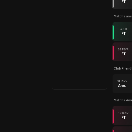
FT
Matchs ami
04 JUIL.
FT
08 FÉVR.
FT
Club Friend
31 JANV.
Ann.
Matchs Ami
17 JANV.
FT