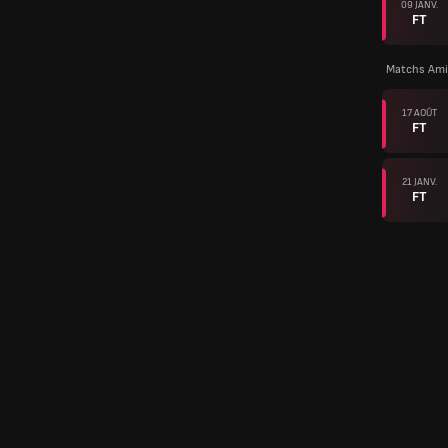
09 JANV.
FT
Matchs Ami
17 AOÛT
FT
21 JANV.
FT