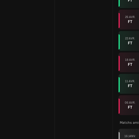
FT
26 AVR.
FT
22 AVR.
FT
18 AVR.
FT
11 AVR.
FT
06 AVR.
FT
Matchs ami
16 JANV.