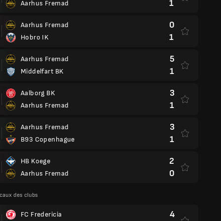
1
Aarhus Fremad
0
Aarhus Fremad
1
Hobro IK
5
Aarhus Fremad
1
Middelfart BK
3
Aalborg BK
1
Aarhus Fremad
3
Aarhus Fremad
1
B93 Copenhague
2
HB Koege
0
Aarhus Fremad
caux des clubs
4
FC Fredericia