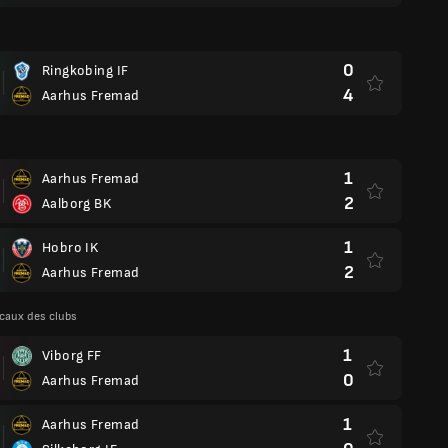
0
Ringkobing IF
4
Aarhus Fremad
1
Aarhus Fremad
2
Aalborg BK
1
Hobro IK
2
Aarhus Fremad
caux des clubs
1
Viborg FF
0
Aarhus Fremad
1
Aarhus Fremad