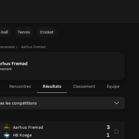
ball
Tennis
Cricket
Danemark
Aarhus Fremad
arhus Fremad
nemark
Rencontres
Résultats
Classement
Équipe
es les compétitions
3
Aarhus Fremad
1
HB Koege