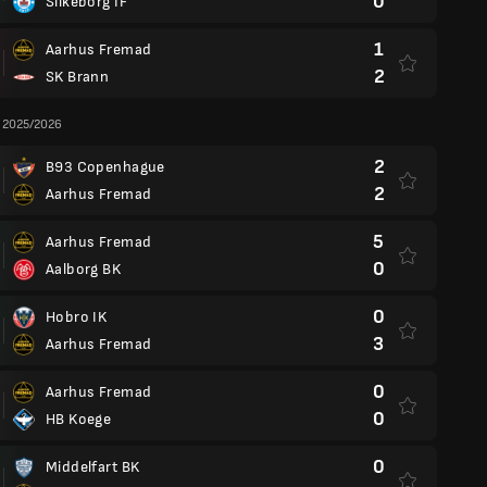
0
Silkeborg IF
1
Aarhus Fremad
2
SK Brann
n 2025/2026
2
B93 Copenhague
2
Aarhus Fremad
5
Aarhus Fremad
0
Aalborg BK
0
Hobro IK
3
Aarhus Fremad
0
Aarhus Fremad
0
HB Koege
0
Middelfart BK