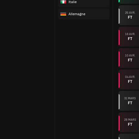
Italie
26 AVR.
Allemagne
FT
18 AVR.
FT
10 AVR.
FT
04 AVR.
FT
31 MARS
FT
28 MARS
FT