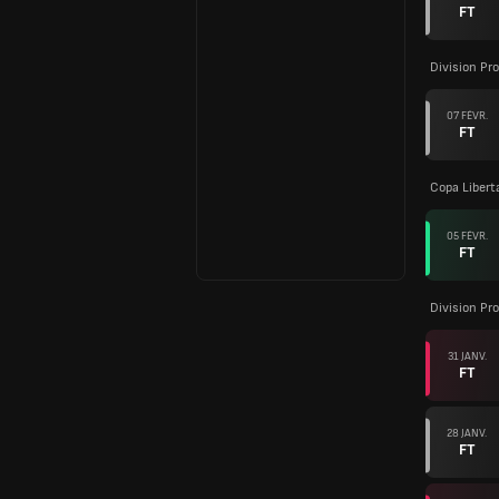
FT
Division Pro
07 FÉVR.
FT
Copa Libert
05 FÉVR.
FT
Division Pro
31 JANV.
FT
28 JANV.
FT