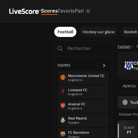
Scores
Favoris
Pari
Football
Hockey sur glace
Basket-
Football
C
ÉQUIPES
Pa
Manchester United FC
Angleterre
Aperçu
Liverpool FC
Angleterre
Tout
Arsenal FC
Angleterre
Division Pr
Real Madrid
Espagne
01 AOÛT
FT
FC Barcelone
Espagne