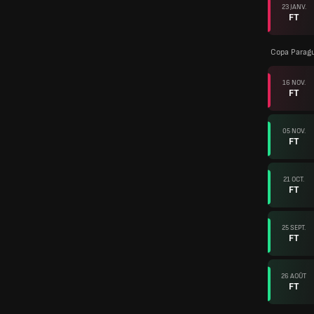
23 JANV.
FT
Copa Parag
16 NOV.
FT
05 NOV.
FT
21 OCT.
FT
25 SEPT.
FT
26 AOÛT
FT