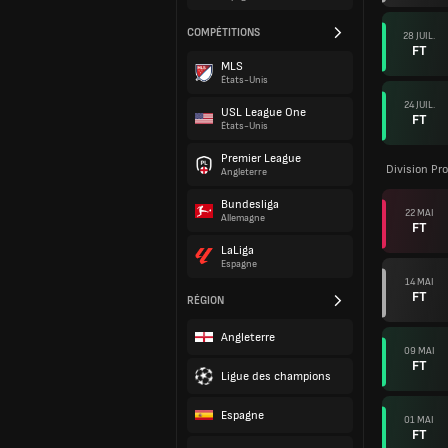
COMPÉTITIONS
28 JUIL.
FT
MLS
États-Unis
24 JUIL.
USL League One
FT
États-Unis
Premier League
Division Pro
Angleterre
Bundesliga
22 MAI
Allemagne
FT
LaLiga
Espagne
14 MAI
FT
RÉGION
Angleterre
09 MAI
FT
Ligue des champions
Espagne
01 MAI
FT