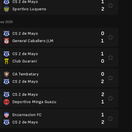
1
CS 2 de Mayo
2
Sportivo Luqueno
uay 2025
0
CS 2 de Mayo
1
General Caballero JLM
1
CS 2 de Mayo
0
Club Guaraní
0
CA Tembetary
2
CS 2 de Mayo
2
CS 2 de Mayo
1
Deportivo Minga Guazu
1
Encarnacion FC
2
CS 2 de Mayo