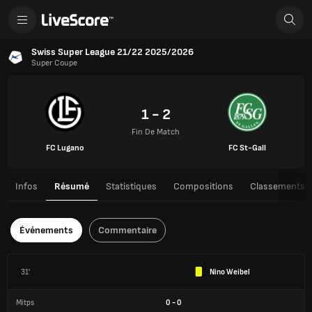
Swiss Super League 21/22 2025/2026
Super Coupe
1 - 2
Fin De Match
FC Lugano
FC St-Gall
Infos
Résumé
Statistiques
Compositions
Classements
Événements
Commentaire
31'
Nino Weibel
Mitps
0
-
0