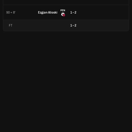
PEN
90 + 8'
Ezgjan Alioski
1 - 2
FT
1
-
2