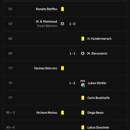
52'
Renato Steffen
M. B. Mahmoud
53'
1 - 0
Kevin Behrens
66'
H. Vandermersch
69'
1 - 1
M. Stevanovic
73'
Hannes Delcroix
PEN
74'
1 - 2
Lukas Görtler
77'
Carlo Boukhalfa
90 + 3'
Hicham Mahou
Diego Besio
90 + 6'
Lukas Daschner