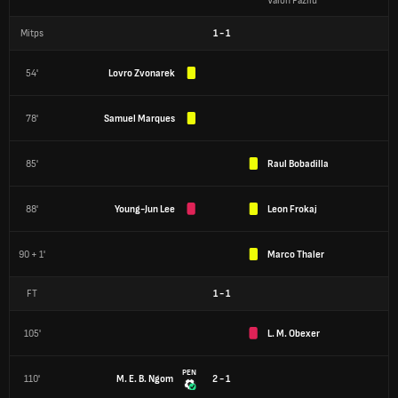
Valon Fazliu
Mitps
1
-
1
54'
Lovro Zvonarek
78'
Samuel Marques
85'
Raul Bobadilla
88'
Young-Jun Lee
Leon Frokaj
90 + 1'
Marco Thaler
FT
1
-
1
105'
L. M. Obexer
PEN
110'
M. E. B. Ngom
2 - 1