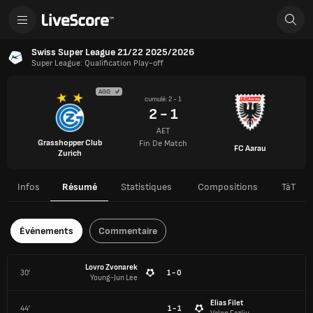
Swiss Super League 21/22 2025/2026
Super League: Qualification Play-off
AGG
cumulé: 2 - 1
2 - 1
AET
Grasshopper Club
Fin De Match
FC Aarau
Zurich
Infos
Résumé
Statistiques
Compositions
TàT
Événements
Commentaire
Lovro Zvonarek
30'
1 - 0
Young-Jun Lee
Elias Filet
44'
1 - 1