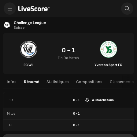
Challenge League
Suisse
0 - 1
Fin De Match
FC Wil
Yverdon Sport FC
Infos
Résumé
Statistiques
Compositions
Classements
10'
0 - 1
A. Marchesano
Mitps
0
-
1
FT
0
-
1