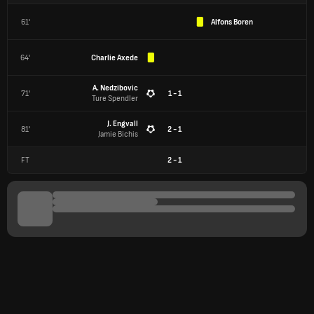
61'
Alfons Boren
64'
Charlie Axede
A. Nedzibovic
71'
1 - 1
Ture Spendler
J. Engvall
81'
2 - 1
Jamie Bichis
FT
2
-
1