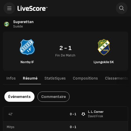
Superettan
Suède
2 - 1
Fin De Match
Norrby IF
Ljungskile SK
Infos
Résumé
Statistiques
Compositions
Classements
Événements
Commentaire
L. L. Corner
42'
0 - 1
David Frisk
Mitps
0
-
1