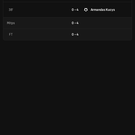
38'
0 - 4
Armandas Kucys
Mitps
0
-
4
FT
0
-
4