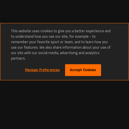
This website uses cookies to give you a better experience and
to understand how you use our site, for example - to
remember your favorite sport or team, and to learn how you
use our features. We also share information about your use of
our site with our social media, advertising and analytics
partners.
Manage Preferences
Accept Cookies
À propos
Match de foot Primorje Ajdovscina vs MIK CM Celje en direct
Suivez les infos foot en direct, les compositions des équipes et bien plus encore
pour le match Primorje Ajdovscina vs MIK CM Celje.
Accédez aux résultats du match Primorje Ajdovscina vs MIK CM Celje en direct,
dans le cadre de la compétition Slovénie Prva Liga .
Ne manquez rien de cette rencontre : buts, temps forts, progression du match et