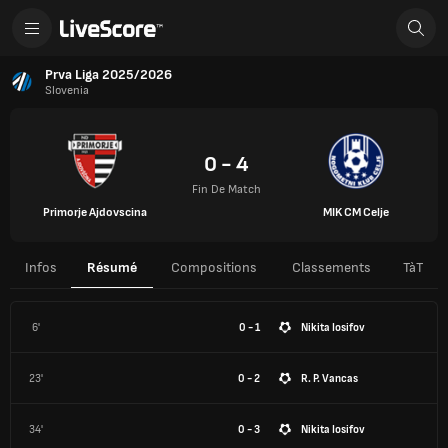
Prva Liga 2025/2026
Slovenia
0 - 4
Fin De Match
Primorje Ajdovscina
MIK CM Celje
Infos
Résumé
Compositions
Classements
TàT
6'
0 - 1
Nikita Iosifov
23'
0 - 2
R. P. Vancas
34'
0 - 3
Nikita Iosifov