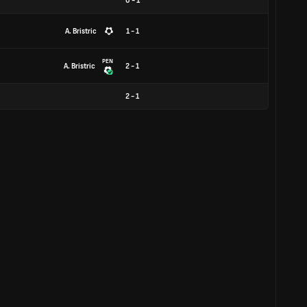
0
-
1
A. Bristric
1 - 1
PEN
A. Bristric
2 - 1
2
-
1