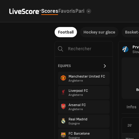
Scores
Favoris
Pari
Football
Hockey sur glace
Basket-
Prv
Slo
ÉQUIPES
Manchester United FC
Angleterre
B
Liverpool FC
Angleterre
Arsenal FC
Infos
Angleterre
Real Madrid
Espagne
26'
FC Barcelone
Espagne