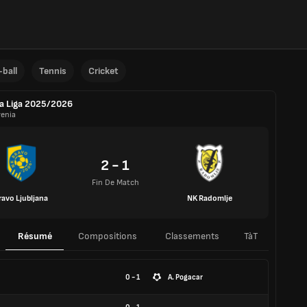
ball
Tennis
Cricket
a Liga 2025/2026
venia
2 - 1
Fin De Match
ravo Ljubljana
NK Radomlje
Résumé
Compositions
Classements
TàT
0 - 1
A. Pogacar