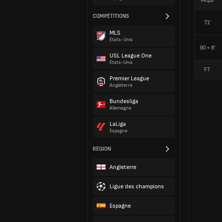
Mitps
COMPÉTITIONS
71'
MLS
États-Unis
90 + 8'
USL League One
États-Unis
FT
Premier League
Angleterre
Bundesliga
Allemagne
LaLiga
Espagne
RÉGION
Angleterre
Ligue des champions
Espagne