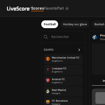
Scores
Favoris
Pari
Football
Hockey sur glace
Basket-
Prv
Slo
ÉQUIPES
Manchester United FC
Angleterre
Liverpool FC
Angleterre
Arsenal FC
I
Angleterre
Real Madrid
Espagne
FC Barcelone
Espagne