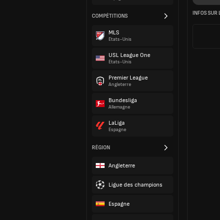
INFOS SUR 
COMPÉTITIONS
MLS
États-Unis
USL League One
États-Unis
Premier League
Angleterre
Bundesliga
Allemagne
LaLiga
Espagne
RÉGION
Angleterre
Ligue des champions
Espagne