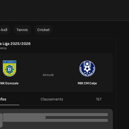
ball
Tennis
Cricket
a Liga 2025/2026
venia
Annulé
NK Domzale
MIK CM Celje
nfos
Classements
TàT