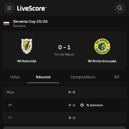
Slovenia Cup 25/26
Slovénie
0 - 1
Fin De Match
NK Radomlje
NK Brinje Grosuplje
Infos
Résumé
Compositions
TàT
Mitps
0
-
0
87'
0 - 1
N. Jovicevic
FT
0
-
1