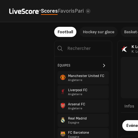
Scores
Favoris
Pari
Football
Hockey sur glace
Basket-
K L
K. 
ÉQUIPES
Manchester United FC
Angleterre
Liverpool FC
Angleterre
Arsenal FC
Infos
Angleterre
Real Madrid
Espagne
Évén
FC Barcelone
Espagne