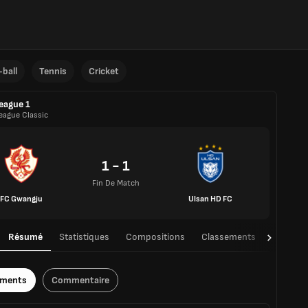
ball
Tennis
Cricket
eague 1
League Classic
1 - 1
Fin De Match
FC Gwangju
Ulsan HD FC
Résumé
Statistiques
Compositions
Classements
TàT
ements
Commentaire