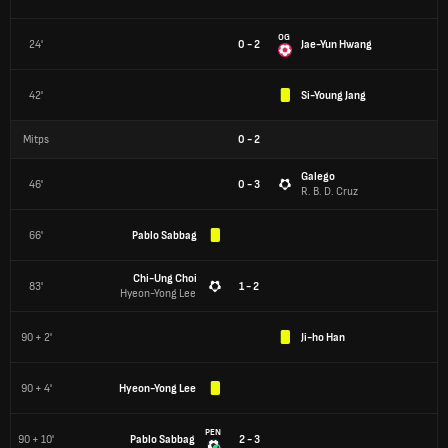
OG
24'
0 - 2
Jae-Yun Hwang
42'
Si-Young Jang
Mitps
0
-
2
Galego
46'
0 - 3
R. B. D. Cruz
66'
Pablo Sabbag
Chi-Ung Choi
83'
1 - 2
Hyeon-Yong Lee
90 + 2'
Ji-ho Han
90 + 4'
Hyeon-Yong Lee
PEN
90 + 10'
Pablo Sabbag
2 - 3