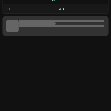
FT
2
-
3