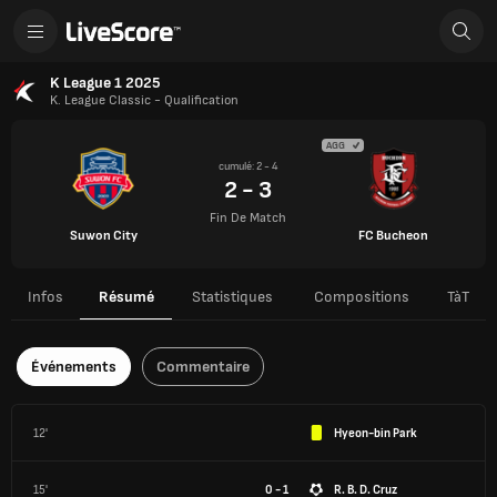
K League 1 2025
K. League Classic - Qualification
AGG
cumulé: 2 - 4
2 - 3
Fin De Match
Suwon City
FC Bucheon
Infos
Résumé
Statistiques
Compositions
TàT
Événements
Commentaire
12'
Hyeon-bin Park
15'
0 - 1
R. B. D. Cruz