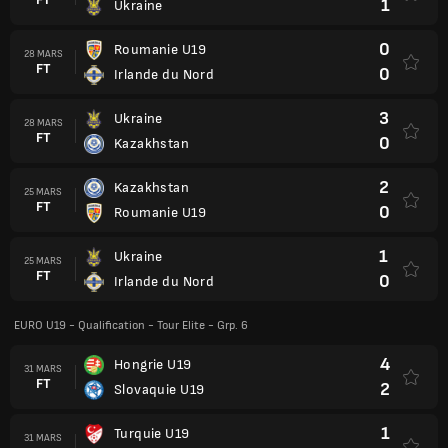
1
Ukraine
0
Roumanie U19
28 MARS
FT
0
Irlande du Nord
3
Ukraine
28 MARS
FT
0
Kazakhstan
2
Kazakhstan
25 MARS
FT
0
Roumanie U19
1
Ukraine
25 MARS
FT
0
Irlande du Nord
EURO U19 - Qualification - Tour Elite - Grp. 6
4
Hongrie U19
31 MARS
FT
2
Slovaquie U19
1
Turquie U19
31 MARS