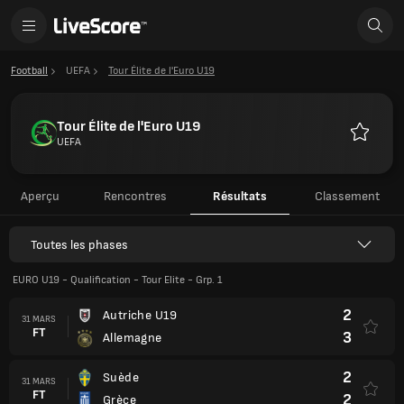
Football
UEFA
Tour Élite de l'Euro U19
Tour Élite de l'Euro U19
UEFA
Favoris
Aperçu
Rencontres
Résultats
Classement
Toutes les phases
EURO U19 - Qualification - Tour Elite - Grp. 1
2
Autriche U19
31 MARS
FT
3
Allemagne
2
Suède
31 MARS
FT
2
Grèce