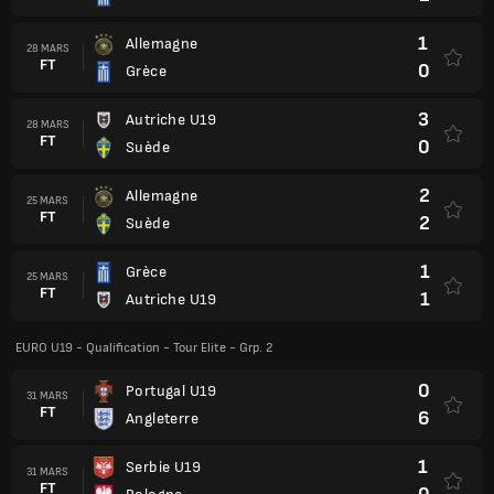
1
Allemagne
28 MARS
FT
0
Grèce
3
Autriche U19
28 MARS
FT
0
Suède
2
Allemagne
25 MARS
FT
2
Suède
1
Grèce
25 MARS
FT
1
Autriche U19
EURO U19 - Qualification - Tour Elite - Grp. 2
0
Portugal U19
31 MARS
FT
6
Angleterre
1
Serbie U19
31 MARS
FT