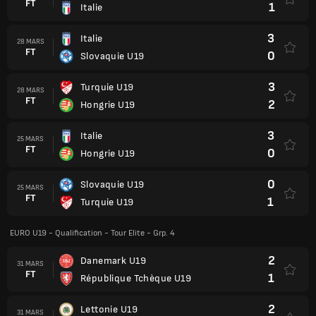
FT
1
Italie
3
Italie
28 MARS
FT
0
Slovaquie U19
3
Turquie U19
28 MARS
FT
2
Hongrie U19
3
Italie
25 MARS
FT
0
Hongrie U19
0
Slovaquie U19
25 MARS
FT
1
Turquie U19
EURO U19 - Qualification - Tour Elite - Grp. 4
2
Danemark U19
31 MARS
FT
1
République Tchèque U19
2
Lettonie U19
31 MARS