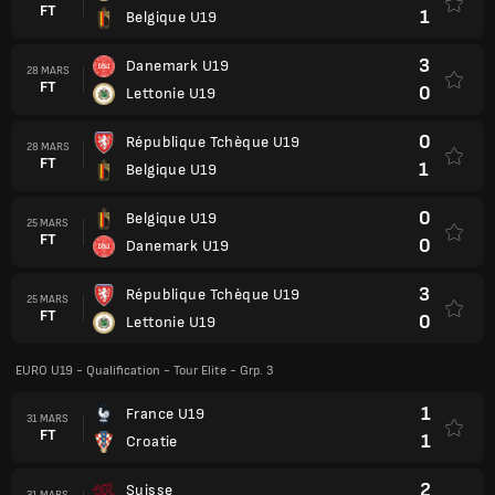
FT
1
Belgique U19
3
Danemark U19
28 MARS
FT
0
Lettonie U19
0
République Tchèque U19
28 MARS
FT
1
Belgique U19
0
Belgique U19
25 MARS
FT
0
Danemark U19
3
République Tchèque U19
25 MARS
FT
0
Lettonie U19
EURO U19 - Qualification - Tour Elite - Grp. 3
1
France U19
31 MARS
FT
1
Croatie
2
Suisse
31 MARS