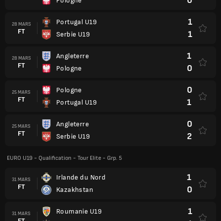
0
Pologne
1
Portugal U19
28 MARS
FT
1
Serbie U19
1
Angleterre
28 MARS
FT
0
Pologne
0
Pologne
25 MARS
FT
1
Portugal U19
0
Angleterre
25 MARS
FT
2
Serbie U19
EURO U19 - Qualification - Tour Elite - Grp. 5
1
Irlande du Nord
31 MARS
FT
0
Kazakhstan
1
Roumanie U19
31 MARS
FT