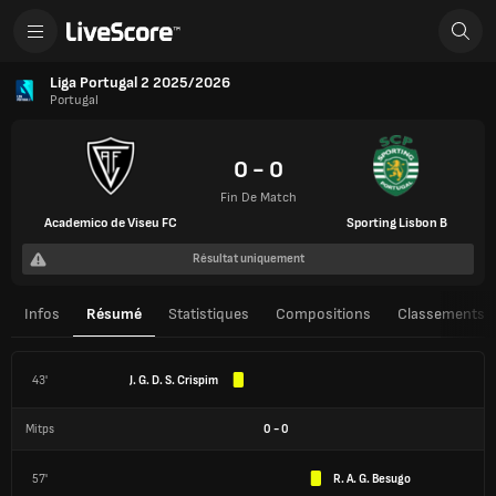
Liga Portugal 2 2025/2026
Portugal
0 - 0
Fin De Match
Academico de Viseu FC
Sporting Lisbon B
Résultat uniquement
Infos
Résumé
Statistiques
Compositions
Classements
43'
J. G. D. S. Crispim
Mitps
0
-
0
57'
R. A. G. Besugo