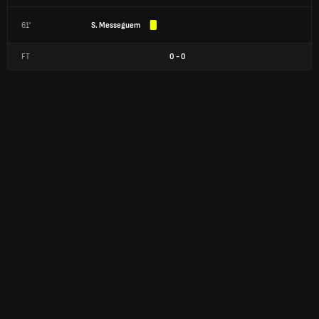
61'
S. Messeguem
FT
0
-
0