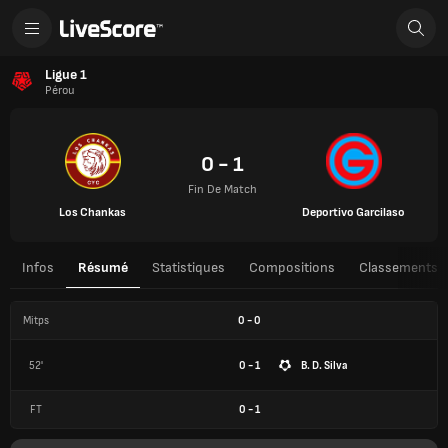
Ligue 1
Pérou
0 - 1
Fin De Match
Los Chankas
Deportivo Garcilaso
Infos
Résumé
Statistiques
Compositions
Classements
Mitps
0
-
0
52'
0 - 1
B. D. Silva
FT
0
-
1