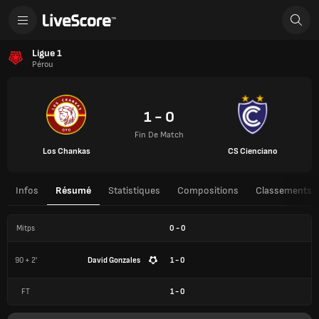
Ligue 1
Pérou
1 - 0
Fin De Match
Los Chankas
CS Cienciano
Infos
Résumé
Statistiques
Compositions
Classements
Mitps
0
-
0
90 + 2'
David Gonzales
1 - 0
FT
1
-
0