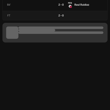
PEN
64'
2 - 0
Raul Ruidiaz
FT
2
-
0