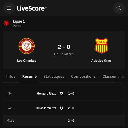
Ligue 1
Pérou
2 - 0
Fin De Match
Los Chankas
Atletico Grau
Infos
Résumé
Statistiques
Compositions
Classements
34'
Gonzalo Rizzo
1 - 0
42'
Carlos Pimienta
2 - 0
Mitps
2
-
0