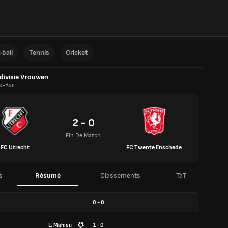
ball
Tennis
Cricket
divisie Vrouwen
s-Bas
2 - 0
Fin De Match
FC Utrecht
FC Twente Enschede
s
Résumé
Classements
TàT
0
-
0
L. Mahieu
1 - 0