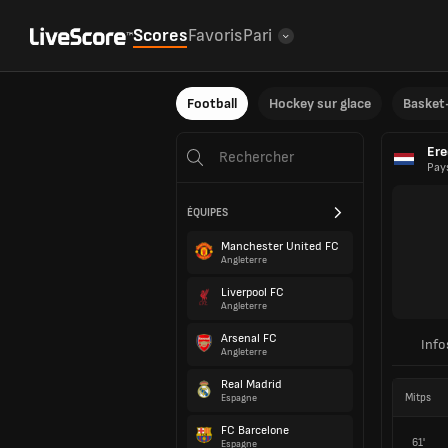
Scores
Favoris
Pari
Football
Hockey sur glace
Basket-
Ere
Pay
ÉQUIPES
Manchester United FC
Angleterre
Liverpool FC
Angleterre
Arsenal FC
Info
Angleterre
Real Madrid
Mitps
Espagne
FC Barcelone
61'
Espagne