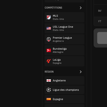
COMPÉTITIONS
84'
MLS
États-Unis
FT
USL League One
États-Unis
Premier League
Angleterre
Bundesliga
Allemagne
LaLiga
Espagne
RÉGION
Angleterre
Ligue des champions
Espagne