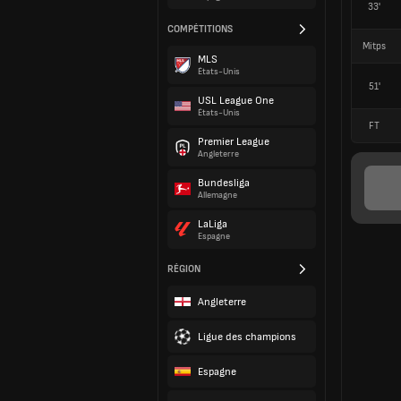
33'
COMPÉTITIONS
Mitps
MLS
États-Unis
51'
USL League One
États-Unis
FT
Premier League
Angleterre
Bundesliga
Allemagne
LaLiga
Espagne
RÉGION
Angleterre
Ligue des champions
Espagne