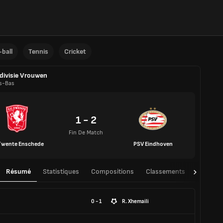
ball
Tennis
Cricket
divisie Vrouwen
s-Bas
1 - 2
Fin De Match
Twente Enschede
PSV Eindhoven
Résumé
Statistiques
Compositions
Classements
TàT
0 - 1
R. Xhemaili