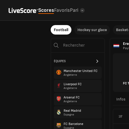
Scores
Favoris
Pari
Football
Hockey sur glace
Basket-
Ere
Pay
ÉQUIPES
Manchester United FC
Angleterre
FC 
Liverpool FC
Angleterre
Arsenal FC
Infos
Angleterre
Real Madrid
Espagne
18'
FC Barcelone
Espagne