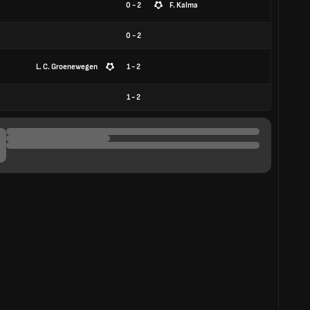
0 - 2
F. Kalma
0
-
2
L. C. Groenewegen
1 - 2
1
-
2