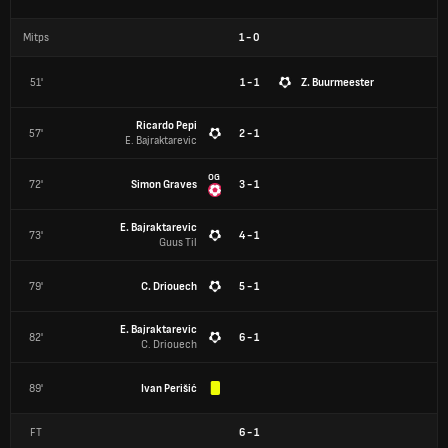
Mitps
1
-
0
51'
1 - 1
Z. Buurmeester
Ricardo Pepi
57'
2 - 1
E. Bajraktarevic
OG
72'
Simon Graves
3 - 1
E. Bajraktarevic
73'
4 - 1
Guus Til
79'
C. Driouech
5 - 1
E. Bajraktarevic
82'
6 - 1
C. Driouech
89'
Ivan Perišić
FT
6
-
1