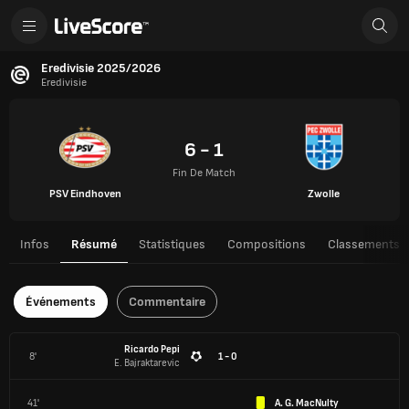
Eredivisie 2025/2026
Eredivisie
6 - 1
Fin De Match
PSV Eindhoven
Zwolle
Infos
Résumé
Statistiques
Compositions
Classements
Événements
Commentaire
Ricardo Pepi
8'
1 - 0
E. Bajraktarevic
41'
A. G. MacNulty