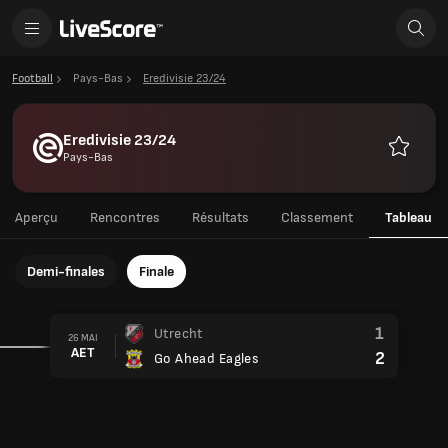
Football
Pays-Bas
Eredivisie 23/24
Eredivisie 23/24
Pays-Bas
Favoris
Aperçu
Rencontres
Résultats
Classement
Tableau
Demi-finales
Finale
1
Utrecht
26 MAI
AET
2
Go Ahead Eagles