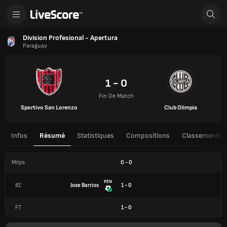
Division Profesional - Apertura
Paraguay
1 - 0
Fin De Match
Sportivo San Lorenzo
Club Olimpia
Infos
Résumé
Statistiques
Compositions
Classements
Mitps
0
-
0
PEN
81'
Jose Barrios
1 - 0
FT
1
-
0