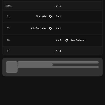
Mitps
2
-
1
51'
Allan Wlk
3 - 1
53'
Aldo Gonzalez
4 - 1
78'
4 - 2
Axel Galeano
FT
4
-
2