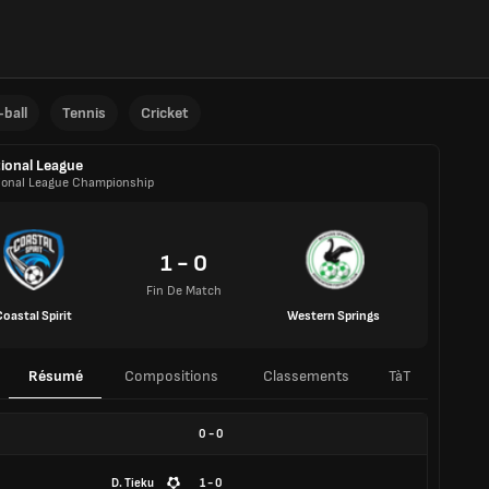
ball
Tennis
Cricket
ional League
ional League Championship
1 - 0
Fin De Match
Coastal Spirit
Western Springs
Résumé
Compositions
Classements
TàT
0
-
0
D. Tieku
1 - 0