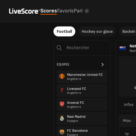
Scores
Favoris
Pari
Football
Hockey sur glace
Basket-
Nat
Nat
ÉQUIPES
Manchester United FC
Angleterre
Liverpool FC
Angleterre
Arsenal FC
Infos
Angleterre
Real Madrid
Mitps
Espagne
FC Barcelone
76'
Espagne