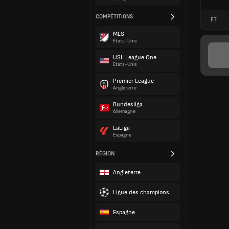
COMPÉTITIONS
FT
MLS
États-Unis
USL League One
États-Unis
Premier League
Angleterre
Bundesliga
Allemagne
LaLiga
Espagne
RÉGION
Angleterre
Ligue des champions
Espagne