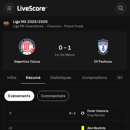
Liga MX 2025/2026
Liga MX Guard1anes - Clausura - Phase Finale
0 - 1
Fin De Match
Deportivo Toluca
CF Pachuca
Infos
Résumé
Statistiques
Compositions
TàT
Événements
Commentaire
Enner Valencia
8'
0 - 1
Elias Montiel
41'
Alan Bautista