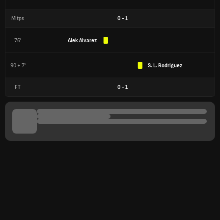
Mitps
0
-
1
76'
Alek Alvarez
90 + 7'
S. L. Rodriguez
FT
0
-
1