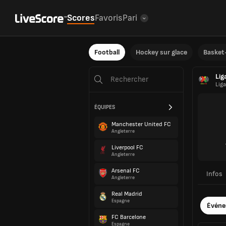
Scores
Favoris
Pari
Football
Hockey sur glace
Basket-
Lig
Lig
ÉQUIPES
Manchester United FC
Angleterre
Liverpool FC
Angleterre
Arsenal FC
Infos
Angleterre
Real Madrid
Espagne
Évén
FC Barcelone
Espagne