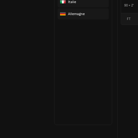
Italie
90 + 2'
Allemagne
FT