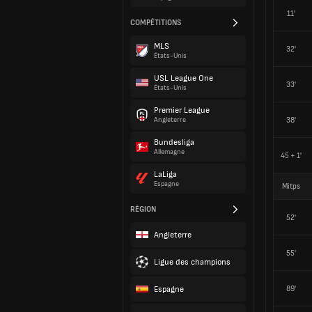
11'
COMPÉTITIONS
MLS
32'
États-Unis
USL League One
33'
États-Unis
Premier League
38'
Angleterre
Bundesliga
Allemagne
45 + 1'
LaLiga
Espagne
Mitps
RÉGION
52'
Angleterre
55'
Ligue des champions
Espagne
89'