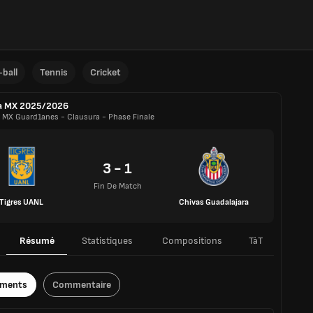
ball
Tennis
Cricket
a MX 2025/2026
a MX Guard1anes - Clausura - Phase Finale
3 - 1
Fin De Match
Tigres UANL
Chivas Guadalajara
Résumé
Statistiques
Compositions
TàT
ements
Commentaire