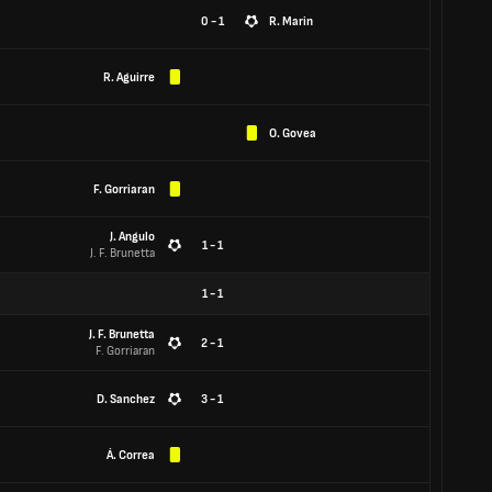
0 - 1
R. Marin
R. Aguirre
O. Govea
F. Gorriaran
J. Angulo
1 - 1
J. F. Brunetta
1
-
1
J. F. Brunetta
2 - 1
F. Gorriaran
D. Sanchez
3 - 1
Á. Correa