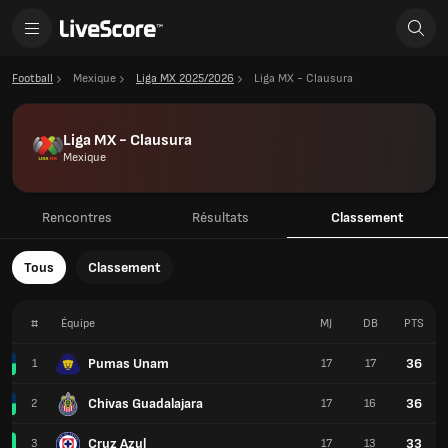
Football
Mexique
Liga MX 2025/2026
Liga MX - Clausura
Liga MX - Clausura
Mexique
Rencontres
Résultats
Classement
Tous
Classement
#
Équipe
MJ
DB
PTS
Pumas Unam
36
1
17
17
Chivas Guadalajara
36
2
17
16
Cruz Azul
33
3
17
13