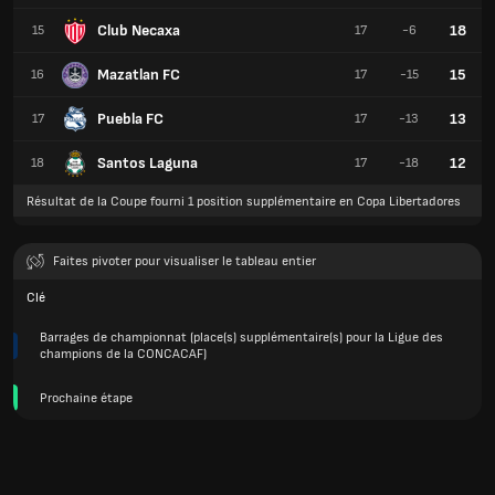
Club Necaxa
18
15
17
-6
Mazatlan FC
15
16
17
-15
Puebla FC
13
17
17
-13
Santos Laguna
12
18
17
-18
Résultat de la Coupe fourni 1 position supplémentaire en Copa Libertadores
Faites pivoter pour visualiser le tableau entier
Clé
Barrages de championnat (place(s) supplémentaire(s) pour la Ligue des
champions de la CONCACAF)
Prochaine étape