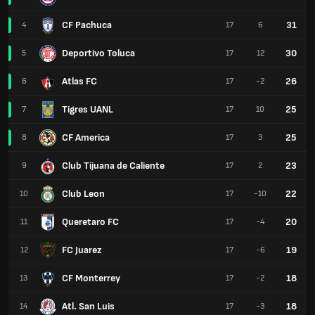
CF Pachuca
31
4
17
6
Deportivo Toluca
30
5
17
12
Atlas FC
26
6
17
-2
Tigres UANL
25
7
17
10
CF America
25
8
17
3
Club Tijuana de Caliente
23
9
17
2
Club Leon
22
10
17
-10
Queretaro FC
20
11
17
-4
FC Juarez
19
12
17
-6
CF Monterrey
18
13
17
-2
Atl. San Luis
18
14
17
-3