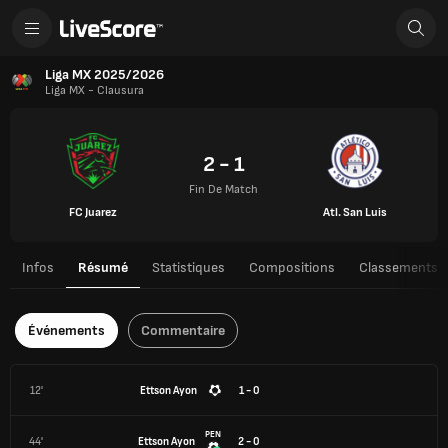
Liga MX 2025/2026
Liga MX - Clausura
2 - 1
Fin De Match
FC Juarez
Atl. San Luis
Infos
Résumé
Statistiques
Compositions
Classements
Événements
Commentaire
12'
Ettson Ayon
1 - 0
PEN
44'
Ettson Ayon
2 - 0