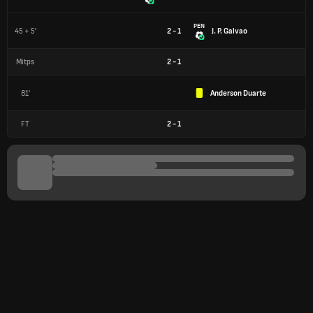
PEN
45 + 5'
2 - 1
J. P. Galvao
Mitps
2
-
1
81'
Anderson Duarte
FT
2
-
1