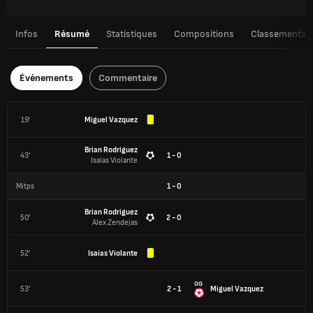
Infos
Résumé
Statistiques
Compositions
Classements
Événements
Commentaire
19'
Miguel Vazquez
Brian Rodriguez
43'
1 - 0
Isaias Violante
Mitps
1
-
0
Brian Rodriguez
50'
2 - 0
Alex Zendejas
52'
Isaias Violante
OG
53'
2 - 1
Miguel Vazquez