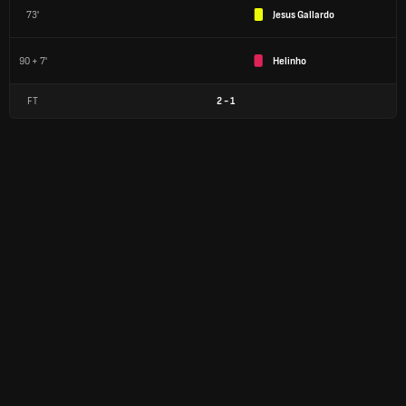
73'
Jesus Gallardo
90 + 7'
Helinho
FT
2
-
1