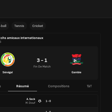
ball
Tennis
Cricket
chs amicaux internationaux
6
3 - 1
Fin De Match
Sénégal
Gambie
s
Résumé
Compositions
TàT
A. Seck
1 - 0
M. Diouf