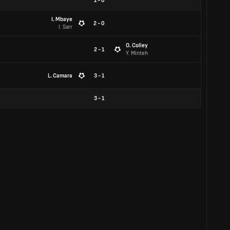
1
-
0
I. Mbaye
2 - 0
I. Sarr
O. Colley
2 - 1
Y. Minteh
L. Camara
3 - 1
3
-
1