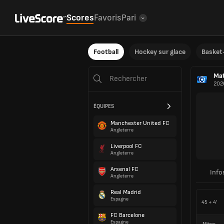
Scores
Favoris
Pari
Football
Hockey sur glace
Basket-
Mat
202
ÉQUIPES
Manchester United FC
Angleterre
Liverpool FC
Angleterre
Arsenal FC
Info
Angleterre
Real Madrid
Espagne
45 + 4'
FC Barcelone
Espagne