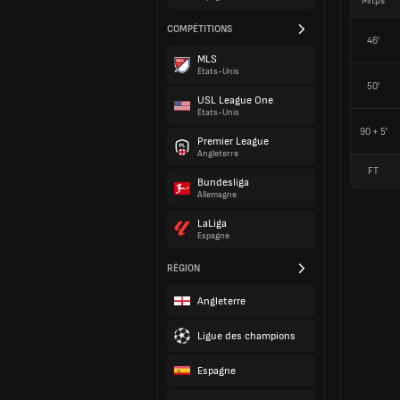
Mitps
COMPÉTITIONS
46'
MLS
États-Unis
50'
USL League One
États-Unis
90 + 5'
Premier League
Angleterre
FT
Bundesliga
Allemagne
LaLiga
Espagne
RÉGION
Angleterre
Ligue des champions
Espagne