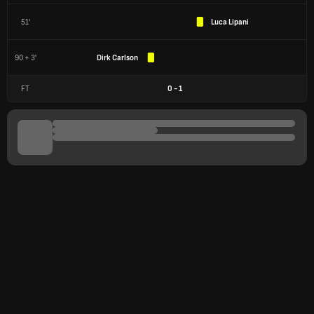
51'
Luca Lipani
90 + 3'
Dirk Carlson
FT
0
-
1