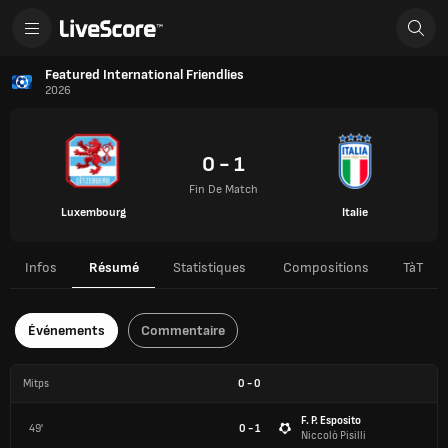
Featured International Friendlies
2026
0 - 1
Fin De Match
Luxembourg
Italie
Infos
Résumé
Statistiques
Compositions
TàT
Événements
Commentaire
Mitps
0
-
0
F. P. Esposito
49'
0 - 1
Niccolò Pisilli