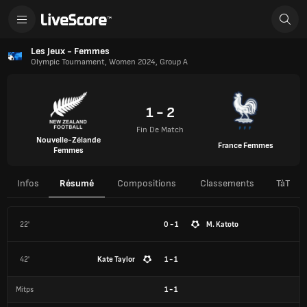
Les Jeux - Femmes
Olympic Tournament, Women 2024, Group A
1 - 2
Fin De Match
Nouvelle-Zélande
France Femmes
Femmes
Infos
Résumé
Compositions
Classements
TàT
22'
0 - 1
M. Katoto
42'
Kate Taylor
1 - 1
Mitps
1
-
1