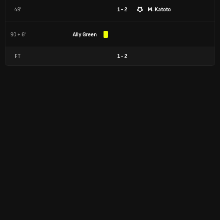
49'
1 - 2
M. Katoto
90 + 6'
Ally Green
FT
1
-
2