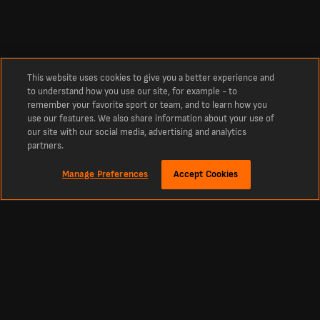
This website uses cookies to give you a better experience and
to understand how you use our site, for example - to
remember your favorite sport or team, and to learn how you
use our features. We also share information about your use of
our site with our social media, advertising and analytics
partners.
Manage Preferences
Accept Cookies
À propos
Match de foot Nouvelle-Zélande Femmes vs France Femmes en direct
Suivez les infos foot en direct, les compositions des équipes et bien plus encore
pour le match Nouvelle-Zélande Femmes vs France Femmes.
Accédez aux résultats du match Nouvelle-Zélande Femmes vs France Femmes
en direct, dans le cadre de la compétition Les Jeux - Femmes Olympic
Tournament, Women 2024, Group A .