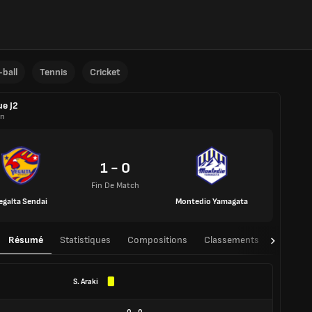
ball
Tennis
Cricket
ue J2
on
1 - 0
Fin De Match
egalta Sendai
Montedio Yamagata
Résumé
Statistiques
Compositions
Classements
TàT
S. Araki