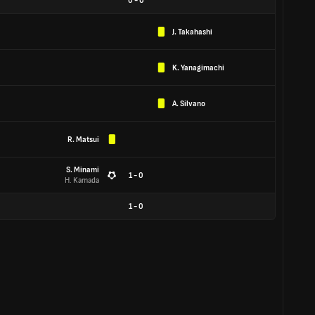
0
-
0
J. Takahashi
K. Yanagimachi
A. Silvano
R. Matsui
S. Minami
1 - 0
H. Kamada
1
-
0