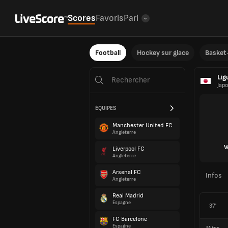
Scores
Favoris
Pari
Football
Hockey sur glace
Basket-
Lig
Jap
ÉQUIPES
Manchester United FC
Angleterre
V
Liverpool FC
Angleterre
Arsenal FC
Infos
Angleterre
Real Madrid
Espagne
37'
FC Barcelone
Espagne