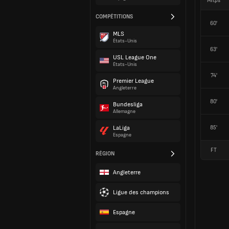
Mitps
COMPÉTITIONS
60'
MLS
États-Unis
63'
USL League One
États-Unis
74'
Premier League
Angleterre
80'
Bundesliga
Allemagne
85'
LaLiga
Espagne
FT
RÉGION
Angleterre
Ligue des champions
Espagne