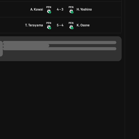
PEN
PEN
A. Kawai
4 - 3
H. Yoshino
PEN
PEN
T. Terayama
5 - 4
K. Osone