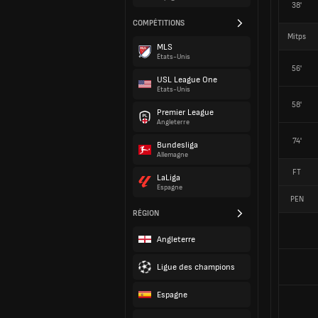
38'
COMPÉTITIONS
Mitps
MLS
États-Unis
56'
USL League One
États-Unis
58'
Premier League
Angleterre
74'
Bundesliga
Allemagne
FT
LaLiga
Espagne
PEN
RÉGION
Angleterre
Ligue des champions
Espagne