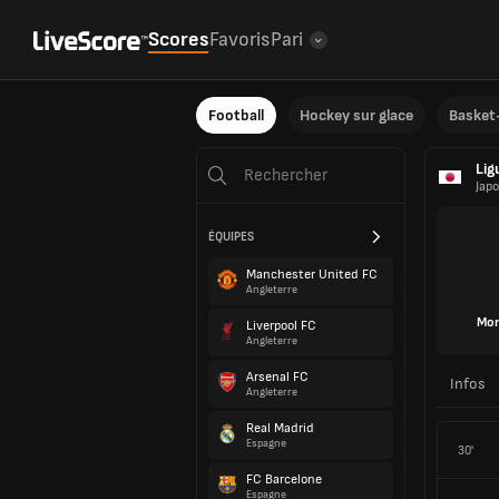
Scores
Favoris
Pari
Football
Hockey sur glace
Basket-
Lig
Jap
ÉQUIPES
Manchester United FC
Angleterre
Mon
Liverpool FC
Angleterre
Arsenal FC
Infos
Angleterre
Real Madrid
Espagne
30'
FC Barcelone
Espagne