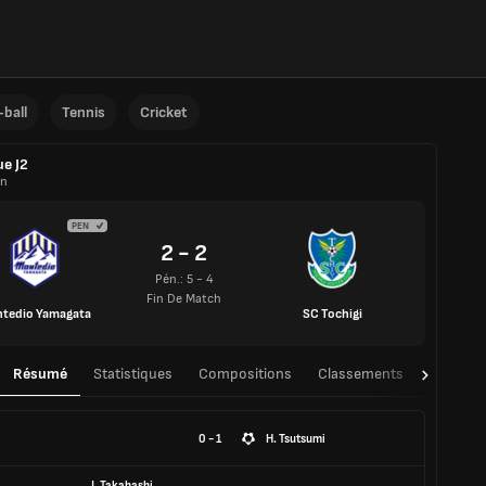
ball
Tennis
Cricket
ue J2
on
PEN
2 - 2
Pén.: 5 - 4
Fin De Match
tedio Yamagata
SC Tochigi
Résumé
Statistiques
Compositions
Classements
TàT
0 - 1
H. Tsutsumi
J. Takahashi