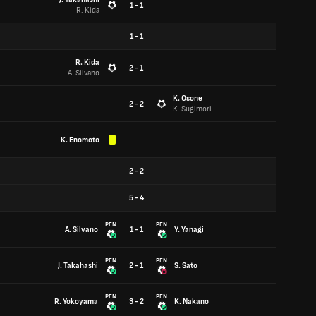
1 - 1
R. Kida
1
-
1
R. Kida
2 - 1
A. Silvano
K. Osone
2 - 2
K. Sugimori
K. Enomoto
2
-
2
5
-
4
PEN
PEN
A. Silvano
1 - 1
Y. Yanagi
PEN
PEN
J. Takahashi
2 - 1
S. Sato
PEN
PEN
R. Yokoyama
3 - 2
K. Nakano