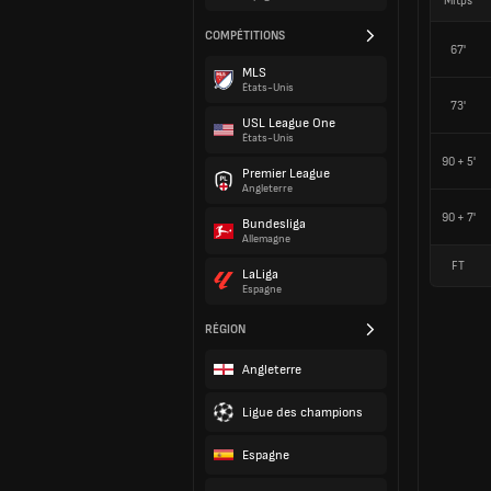
Mitps
COMPÉTITIONS
67'
MLS
États-Unis
73'
USL League One
États-Unis
90 + 5'
Premier League
Angleterre
90 + 7'
Bundesliga
Allemagne
FT
LaLiga
Espagne
RÉGION
Angleterre
Ligue des champions
Espagne