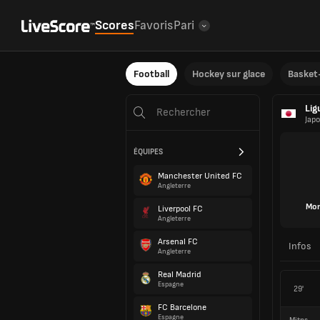
Scores
Favoris
Pari
Football
Hockey sur glace
Basket-
Lig
Jap
ÉQUIPES
Manchester United FC
Angleterre
Mon
Liverpool FC
Angleterre
Arsenal FC
Infos
Angleterre
Real Madrid
Espagne
29'
FC Barcelone
Espagne