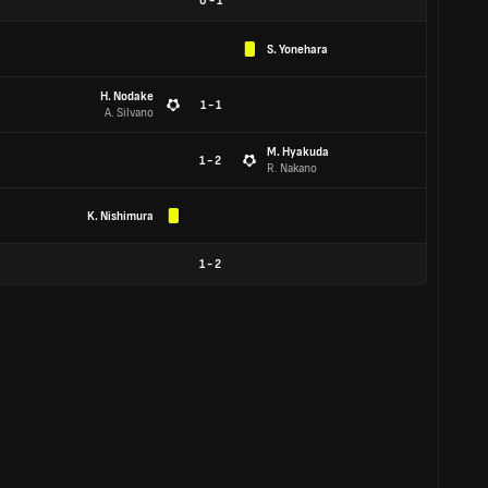
0
-
1
S. Yonehara
H. Nodake
1 - 1
A. Silvano
M. Hyakuda
1 - 2
R. Nakano
K. Nishimura
1
-
2