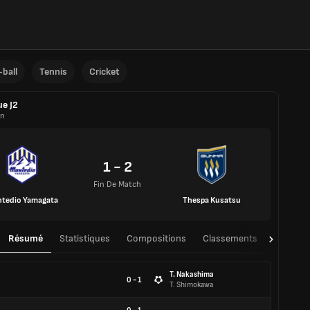
ball
Tennis
Cricket
ue J2
on
1 - 2
Fin De Match
tedio Yamagata
Thespa Kusatsu
Résumé
Statistiques
Compositions
Classements
TàT
T. Nakashima
0 - 1
T. Shimokawa