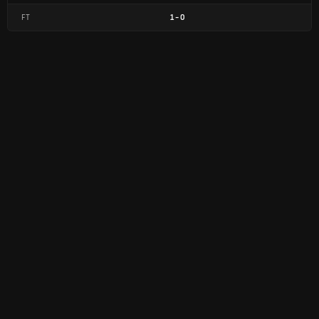
FT
1
-
0