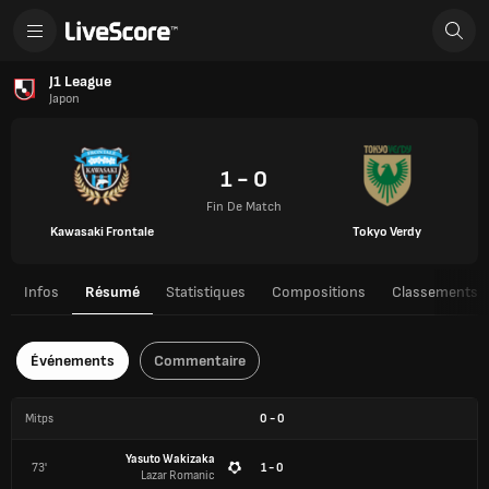
J1 League
Japon
1 - 0
Fin De Match
Kawasaki Frontale
Tokyo Verdy
Infos
Résumé
Statistiques
Compositions
Classements
Événements
Commentaire
Mitps
0
-
0
Yasuto Wakizaka
73'
1 - 0
Lazar Romanic