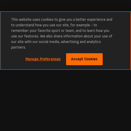
This website uses cookies to give you a better experience and
to understand how you use our site, for example - to
remember your favorite sport or team, and to learn how you
use our features. We also share information about your use of
our site with our social media, advertising and analytics
partners.
Manage Preferences
Accept Cookies
À propos
Match de foot Kawasaki Frontale vs Tokyo Verdy en direct
Suivez les infos foot en direct, les compositions des équipes et bien plus encore
pour le match Kawasaki Frontale vs Tokyo Verdy.
Accédez aux résultats du match Kawasaki Frontale vs Tokyo Verdy en direct,
dans le cadre de la compétition Japon J. League .
Ne manquez rien de cette rencontre : buts, temps forts, progression du match et
moments clés entre Kawasaki Frontale et Tokyo Verdy.
Suivez en direct chaque action de la compétition Japon J. League entre Kawasaki
Frontale et Tokyo Verdy : compositions des équipes, remplacements, statistiques