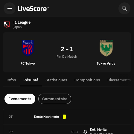
J1 League
Japon
2 - 1
Fin De Match
FC Tokyo
Tokyo Verdy
Infos
Résumé
Statistiques
Compositions
Classements
Événements
Commentaire
21'
Kento Hashimoto
Koki Morita
29'
0 - 1