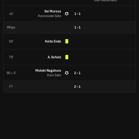
Yuan Matsuhashi
Sei Muroya
41'
1 - 1
Ryunosuke Sato
Mitps
1
-
1
56'
Keita Endo
79'
A. Scholz
Motoki Nagakura
90 + 5'
2 - 1
Kein Sato
FT
2
-
1