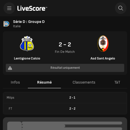
Série D : Groupe D
Italie
2 - 2
Fin De Match
Lentigione Calcio
Asd Sant Angelo
Résultat uniquement
Infos
Résumé
Classements
TàT
Mitps
2
-
1
FT
2
-
2