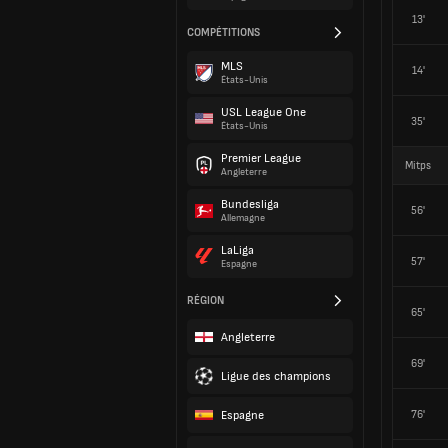
13'
COMPÉTITIONS
MLS
14'
États-Unis
USL League One
35'
États-Unis
Premier League
Mitps
Angleterre
Bundesliga
56'
Allemagne
LaLiga
57'
Espagne
RÉGION
65'
Angleterre
69'
Ligue des champions
Espagne
76'