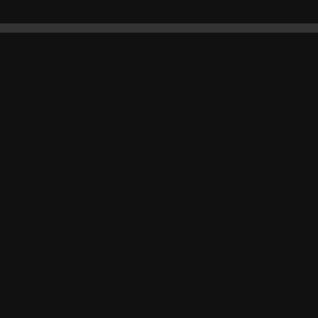
plus encore.