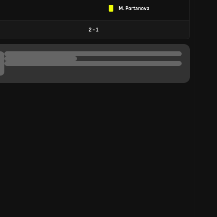
M. Portanova
2
-
1