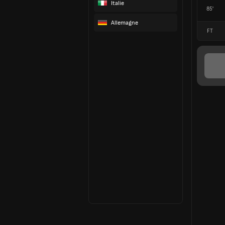
Italie
85'
Allemagne
FT