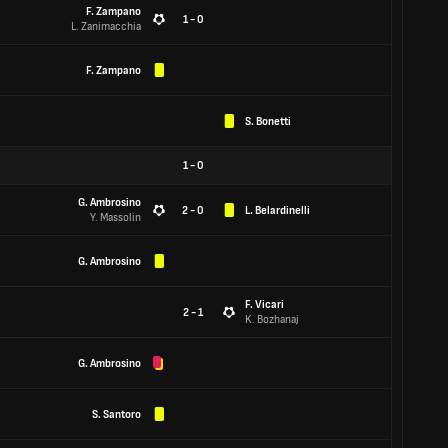
F. Zampano
1 - 0
L. Zanimacchia
F. Zampano
S. Bonetti
1
-
0
G. Ambrosino
2 - 0
L. Belardinelli
Y. Massolin
G. Ambrosino
F. Vicari
2 - 1
K. Bozhanaj
G. Ambrosino
S. Santoro