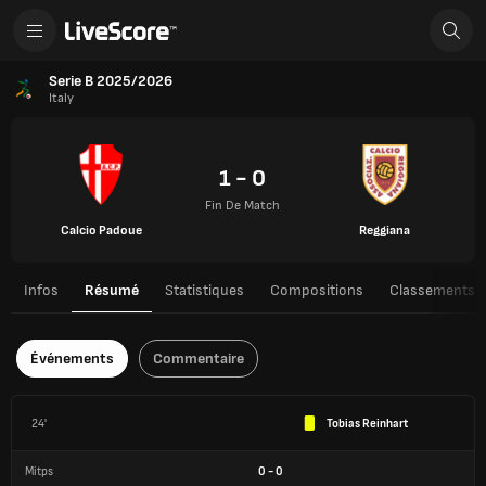
Serie B 2025/2026
Italy
1 - 0
Fin De Match
Calcio Padoue
Reggiana
Infos
Résumé
Statistiques
Compositions
Classements
Événements
Commentaire
24'
Tobias Reinhart
Mitps
0
-
0