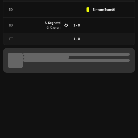
50'
Simone Bonetti
A. Seghetti
80'
1 - 0
G. Caprari
FT
1
-
0