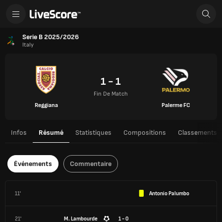
Serie B 2025/2026
Italy
1 - 1
Fin De Match
Reggiana
Palerme FC
Infos
Résumé
Statistiques
Compositions
Classements
Événements
Commentaire
11'
Antonio Palumbo
21'
M. Lambourde
1 - 0