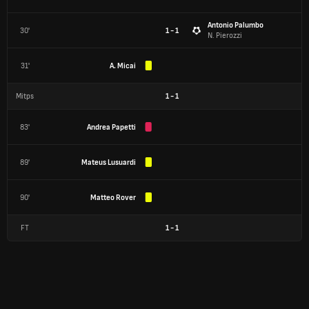
Antonio Palumbo
30'
1 - 1
N. Pierozzi
31'
A. Micai
Mitps
1
-
1
83'
Andrea Papetti
89'
Mateus Lusuardi
90'
Matteo Rover
FT
1
-
1