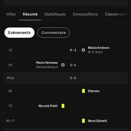
Infos
Résumé
Statistiques
Compositions
Classements
Événements
Commentaire
Nikola Krstovic
12'
0 - 1
M. D. Roon
Mario Hermoso
45'
1 - 1
Devyne Rensch
Mitps
1
-
1
65'
Éderson
75'
Niccolò Pisilli
90 + 1'
Berat Djimsiti