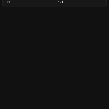
FT
1
-
1