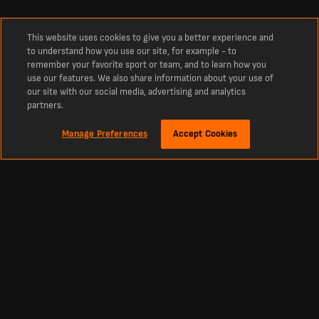
This website uses cookies to give you a better experience and
to understand how you use our site, for example - to
remember your favorite sport or team, and to learn how you
use our features. We also share information about your use of
our site with our social media, advertising and analytics
partners.
Manage Preferences
Accept Cookies
À propos
Match de foot Parma Calcio vs Juventus Turin en direct
Suivez les infos foot en direct, les compositions des équipes et bien plus encore
pour le match Parma Calcio vs Juventus Turin.
Accédez aux résultats du match Parma Calcio vs Juventus Turin en direct, dans
le cadre de la compétition Italie Serie A Femminile .
Ne manquez rien de cette rencontre : buts, temps forts, progression du match et
moments clés entre Parma Calcio et Juventus Turin.
Suivez en direct chaque action de la compétition Italie Serie A Femminile entre
Parma Calcio et Juventus Turin : compositions des équipes, remplacements,
statistiques et bien plus encore.