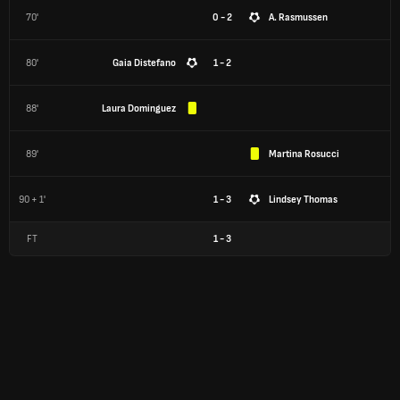
70'
0 - 2
A. Rasmussen
80'
Gaia Distefano
1 - 2
88'
Laura Dominguez
89'
Martina Rosucci
90 + 1'
1 - 3
Lindsey Thomas
FT
1
-
3