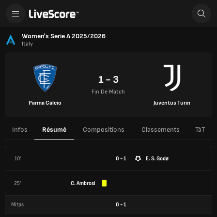
Women's Serie A 2025/2026
Italy
1 - 3
Fin De Match
Parma Calcio
Juventus Turin
Infos
Résumé
Compositions
Classements
TàT
10'
0 - 1
E. S. Godø
25'
C. Ambrosi
Mitps
0
-
1