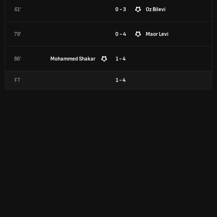
61'
0 - 3
Oz Bilevi
79'
0 - 4
Maor Levi
86'
Mohammed Shakar
1 - 4
FT
1
-
4