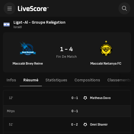
Ligat-Al - Groupe Relégation
Israël
1 - 4
Fin De Match
Maccabi Bney Reine
Maccabi Netanya FC
Infos
Résumé
Statistiques
Compositions
Classements
12'
0 - 1
Matheus Davo
Mitps
0
-
1
51'
0 - 2
Omri Shamir