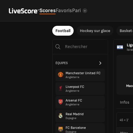
Scores
Favoris
Pari
Football
Hockey sur glace
Basket-
Lig
Isra
ÉQUIPES
Manchester United FC
Angleterre
Macc
Liverpool FC
Angleterre
Arsenal FC
Infos
Angleterre
Real Madrid
Espagne
45 + 1'
FC Barcelone
Espagne