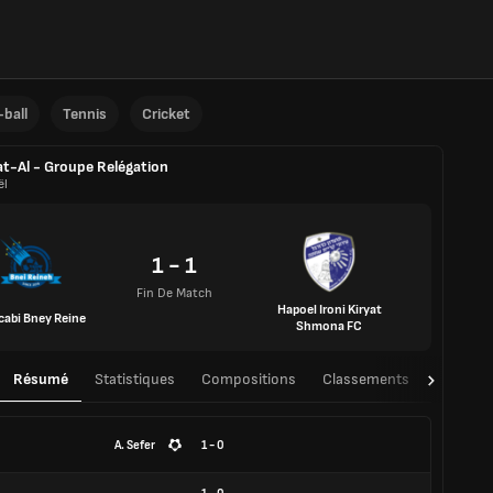
ball
Tennis
Cricket
at-Al - Groupe Relégation
ël
1 - 1
Fin De Match
Hapoel Ironi Kiryat
abi Bney Reine
Shmona FC
Résumé
Statistiques
Compositions
Classements
TàT
A. Sefer
1 - 0