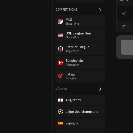
Mitps
COMPÉTITIONS
47'
MLS
États-Unis
FT
USL League One
États-Unis
Premier League
Angleterre
Bundesliga
Allemagne
LaLiga
Espagne
RÉGION
Angleterre
Ligue des champions
Espagne