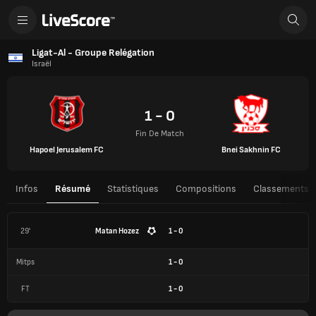
Ligat-Al - Groupe Relégation
Israël
1 - 0
Fin De Match
Hapoel Jerusalem FC
Bnei Sakhnin FC
Infos
Résumé
Statistiques
Compositions
Classements
29'
Matan Hozez
1 - 0
Mitps
1
-
0
FT
1
-
0