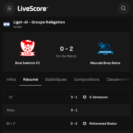
Ligat-Al - Groupe Relégation
Israël
0 - 2
Fin De Match
Bnei Sakhnin FC
Maccabi Bney Reine
Infos
Résumé
Statistiques
Compositions
Classements
12'
0 - 1
V. Damascan
Mitps
0
-
1
90 + 2'
0 - 2
Mohammed Shakar