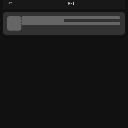
FT
0
-
2