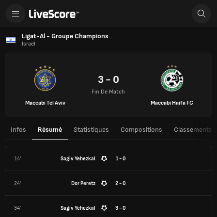
Ligat-Al - Groupe Champions
Israël
3 - 0
Fin De Match
Maccabi Tel Aviv
Maccabi Haifa FC
Infos
Résumé
Statistiques
Compositions
Classements
14'
Sagiv Yehezkal
1 - 0
24'
Dor Peretz
2 - 0
34'
Sagiv Yehezkal
3 - 0