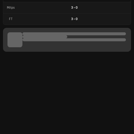
Mitps
3
-
0
FT
3
-
0