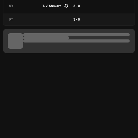
89'
T. V. Stewart
3 - 0
FT
3
-
0