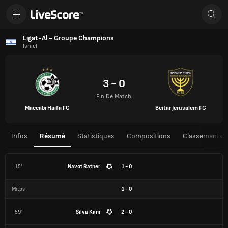
Ligat-Al - Groupe Champions
Israël
3 - 0
Fin De Match
Maccabi Haifa FC
Beitar Jerusalem FC
Infos
Résumé
Statistiques
Compositions
Classements
15'
Navot Ratner
1 - 0
Mitps
1
-
0
59'
Silva Kani
2 - 0