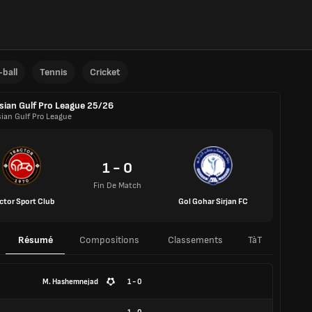
ball
Tennis
Cricket
sian Gulf Pro League 25/26
sian Gulf Pro League
1 - 0
Fin De Match
ctor Sport Club
Gol Gohar Sirjan FC
Résumé
Compositions
Classements
TàT
M. Hashemnejad
1 - 0