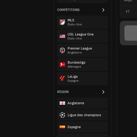
Mitps
COMPÉTITIONS
FT
MLS
États-Unis
USL League One
États-Unis
Premier League
Angleterre
Bundesliga
Allemagne
LaLiga
Espagne
RÉGION
Angleterre
Ligue des champions
Espagne