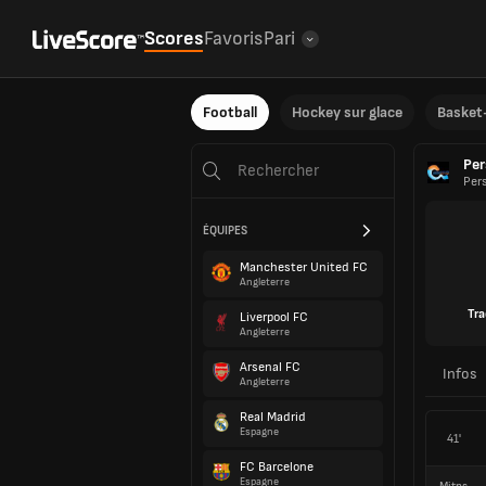
Scores
Favoris
Pari
Football
Hockey sur glace
Basket-
Per
Per
ÉQUIPES
Manchester United FC
Angleterre
Tra
Liverpool FC
Angleterre
Arsenal FC
Infos
Angleterre
Real Madrid
Espagne
41'
FC Barcelone
Espagne