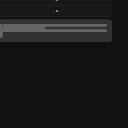
1
-
0
1
-
0